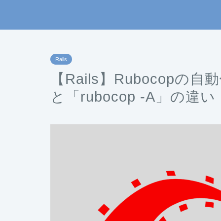
Rails
【Rails】Rubocopの自
と「rubocop -A」の違い