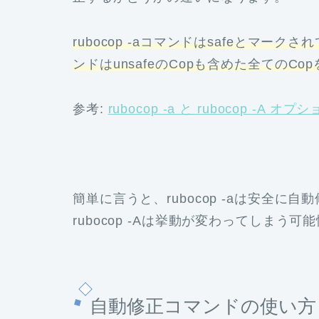
rubocop -aコマンドはsafeとマークさ
ンドはunsafeのCopも含めた全ての
参考:
rubocop -a と rubocop -A オプ
簡単に言うと、rubocop -aは安全
rubocop -Aは挙動が変わってしま
自動修正コマンドの使い方