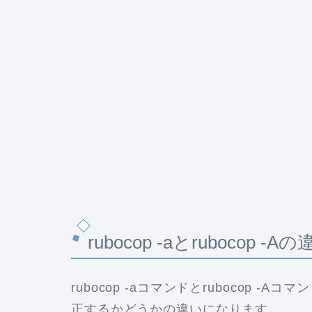
rubocop -aとrubocop -A
rubocop -aコマンドとrubocop -
正するかどうかの違いになります。