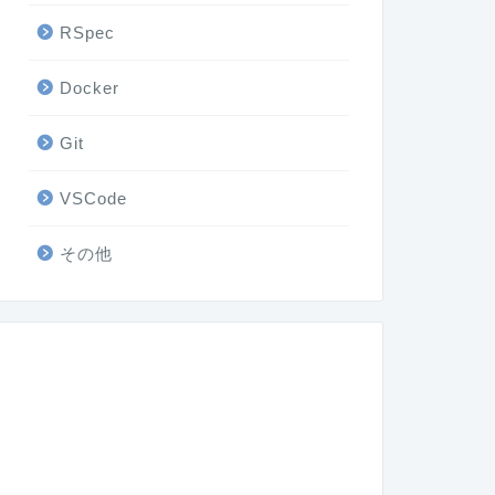
RSpec
Docker
Git
VSCode
その他