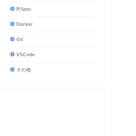
RSpec
Docker
Git
VSCode
その他