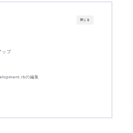
閉じる
トアップ
evelopment.rbの編集