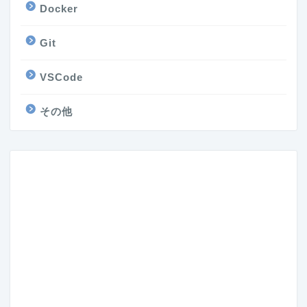
Docker
Git
VSCode
その他