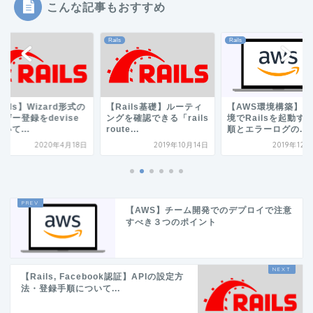
こんな記事もおすすめ
Rails
Rails
ails】Wizard形式の
【Rails基礎】ルーティ
【AWS環境構築】本
ザー登録をdevise
ングを確認できる「rails
境でRailsを起動す
いて...
route...
順とエラーログの...
2020年4月18日
2019年10月14日
2019年12
【AWS】チーム開発でのデプロイで注意
すべき３つのポイント
【Rails, Facebook認証】APIの設定方
法・登録手順について...