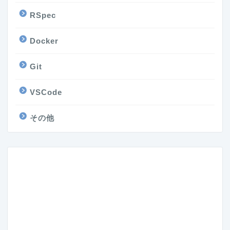
RSpec
Docker
Git
VSCode
その他