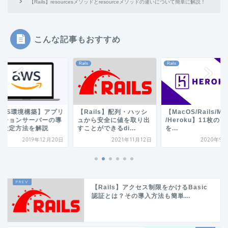
【Rails】resourcesメソッドとresourceメソッドの違いについて簡単に解説！
こんな記事もおすすめ
Rails
Rails
AWS環境構築】アプリ
【Rails】配列・ハッシ
【MacOS/Rails/My
ーションサーバーの導
ュから安全に値を取り出
/Heroku】11枚の画
・設定方法を解説
すことができるdi...
を...
2019年12月20日
2021年11月12日
2020年9月
【Rails】アクセス制限をかけるBasic
認証とは？その導入方法も簡単...