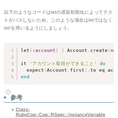
以下のようなコードはletの遅延初期化によってテス
トがパスしないため、このような場合はletではなく
let!を用いるようにしましょう。
let
(
:account
)
{
 Account
.
create
(
na
it 
'アカウント取得ができること'
do
  expect
(
Account
.
first
)
.
end
参考
Class:
RuboCop::Cop::RSpec::InstanceVariable