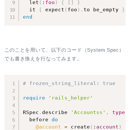
  let
(
:foo
)
{
[
]
}
  it 
{
 expect
(
foo
)
.
to be_empty 
}
end
このことを用いて、以下のコード（System Spec）
でも書き換えを行なってみます。
# frozen_string_literal: true
require
'rails_helper'
RSpec
.
describe 
'Accountss'
,
type
:
  before 
do
@account
=
 create
(
:account
)