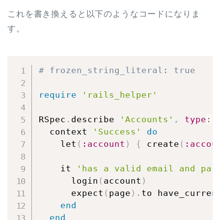
これを書き換えると以下のようなコードになりま
す。
# frozen_string_literal: true
require
'rails_helper'
RSpec
.
describe 
'Accounts'
,
type
:
  context 
'Success'
do
    let
(
:account
)
{
 create
(
:accou
    it 
'has a valid email and pas
      login
(
account
)
      expect
(
page
)
.
to have_curren
end
end