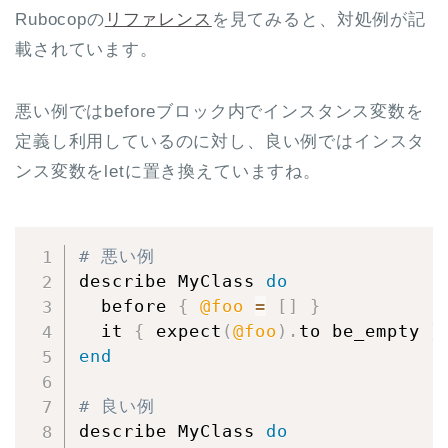
Rubocopの
リファレンス
を見てみると、対処例が記
載されています。
悪い例ではbeforeブロック内でインスタンス変数を
定義し利用しているのに対し、良い例ではインスタ
ンス変数をletに置き換えていますね。
# 悪い例
describe MyClass 
do
  before 
{
@foo
=
[
]
}
  it 
{
 expect
(
@foo
)
.
to be_empty 
}
end
# 良い例
describe MyClass 
do