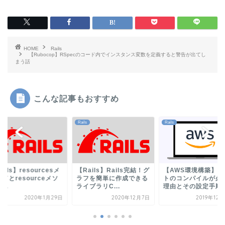
HOME
Rails
【Rubocop】RSpecのコード内でインスタンス変数を定義すると警告が出てし
まう話
こんな記事もおすすめ
Rails
Rails
ails】resourcesメ
【Rails】Rails完結！グ
【AWS環境構築】ア
ドとresourceメソ
ラフを簡単に作成できる
トのコンパイルが必
...
ライブラリC...
理由とその設定手順を.
2020年1月29日
2020年12月7日
2019年12